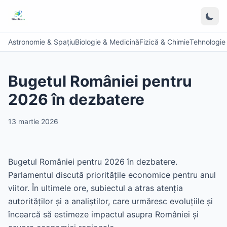
Astronomie & Spațiu
Biologie & Medicină
Fizică & Chimie
Tehnologie &
Bugetul României pentru
2026 în dezbatere
13 martie 2026
Bugetul României pentru 2026 în dezbatere.
Parlamentul discută prioritățile economice pentru anul
viitor. În ultimele ore, subiectul a atras atenția
autorităților și a analiștilor, care urmăresc evoluțiile și
încearcă să estimeze impactul asupra României și