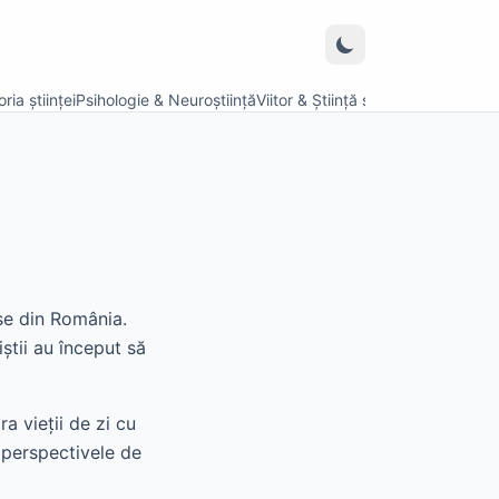
ria științei
Psihologie & Neuroștiință
Viitor & Știință speculativă
șe din România.
iștii au început să
ra vieții de zi cu
i perspectivele de