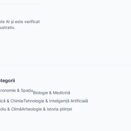
e AI și este verificat
ustrativ.
tegorii
tronomie & Spațiu
Biologie & Medicină
zică & Chimie
Tehnologie & Inteligență Artificială
diu & Climă
Arheologie & Istoria științei