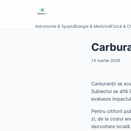
Astronomie & Spațiu
Biologie & Medicină
Fizică & C
Carbura
14 martie 2026
Carburanții se sc
Subiectul se află î
evalueze impactul
Pentru cititorii pu
zi, de la costul e
dezvoltare locală.