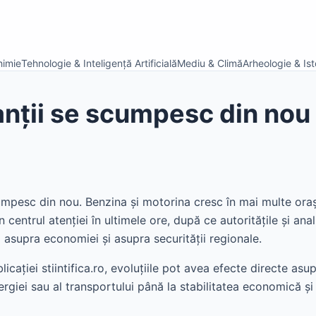
himie
Tehnologie & Inteligență Artificială
Mediu & Climă
Arheologie & Isto
nții se scumpesc din nou
umpesc din nou. Benzina și motorina cresc în mai multe ora
n centrul atenției în ultimele ore, după ce autoritățile și anal
 asupra economiei și asupra securității regionale.
blicației stiintifica.ro, evoluțiile pot avea efecte directe asup
nergiei sau al transportului până la stabilitatea economică ș