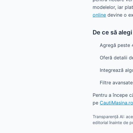
modelelor, iar plat
online
devine o exp
De ce să aleg
Agregă peste 4
Oferă detalii 
Integrează algo
Filtre avansate
Pentru a începe c
pe
CautiMasina.r
Transparență AI: aces
editorial înainte de p