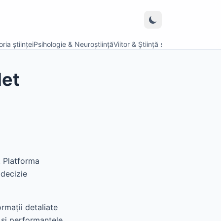
ria științei
Psihologie & Neuroștiință
Viitor & Știință speculativă
let
. Platforma
 decizie
rmații detaliate
 și performanțele