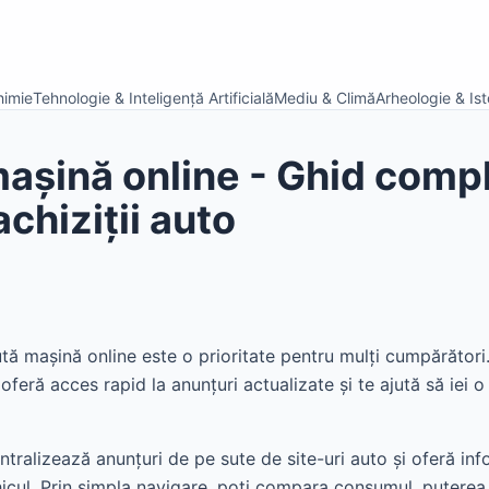
himie
Tehnologie & Inteligență Artificială
Mediu & Climă
Arheologie & Isto
așină online - Ghid comp
chiziții auto
tă mașină online este o prioritate pentru mulți cumpărători
 oferă acces rapid la anunțuri actualizate și te ajută să iei o
tralizează anunțuri de pe sute de site-uri auto și oferă info
hicul. Prin simpla navigare, poți compara consumul, puterea