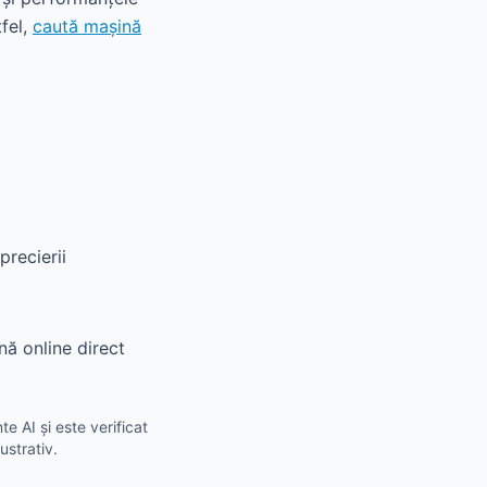
tfel,
caută mașină
precierii
nă online direct
e AI și este verificat
ustrativ.