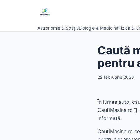
Astronomie & Spațiu
Biologie & Medicină
Fizică & C
Caută m
pentru a
22 februarie 2026
În lumea auto, cau
CautiMasina.ro îți
informată.
CautiMasina.ro cen
pentru fiecare ve