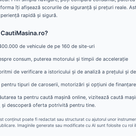
forma îți afișează scorurile de siguranță și prețuri reale. As
eriență rapidă și sigură.
i CautiMasina.ro?
00.000 de vehicule de pe 160 de site-uri
despre consum, puterea motorului și timpii de accelerație
ritmi de verificare a istoricului și de analiză a prețului și de
 pentru tipuri de caroserii, motorizări și opțiuni de finanțare
ăutarea ta pentru caută mașină online, vizitează caută mași
o
și descoperă oferta potrivită pentru tine.
t conținut poate fi redactat sau structurat cu ajutorul unor instrument
ublicare. Imaginile generate sau modificate cu AI sunt folosite cu rol il