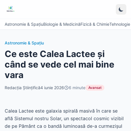
Astronomie & Spațiu
Biologie & Medicină
Fizică & Chimie
Tehnologie &
Astronomie & Spațiu
Ce este Calea Lactee și
când se vede cel mai bine
vara
Redacția Științifică
4 iunie 2026
6
minute
Avansat
Calea Lactee este galaxia spirală masivă în care se
află Sistemul nostru Solar, un spectacol cosmic vizibil
de pe Pământ ca o bandă luminoasă de-a curmezișul