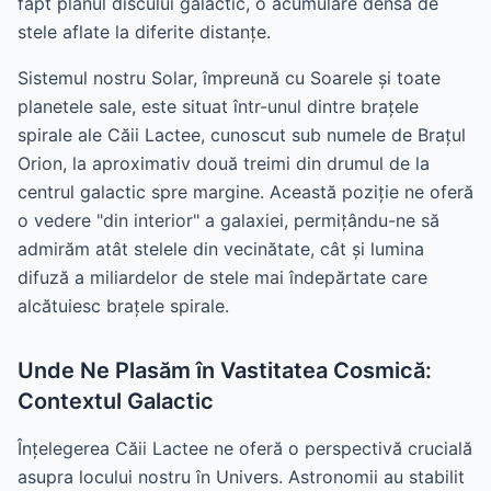
fapt planul discului galactic, o acumulare densă de
stele aflate la diferite distanțe.
Sistemul nostru Solar, împreună cu Soarele și toate
planetele sale, este situat într-unul dintre brațele
spirale ale Căii Lactee, cunoscut sub numele de Brațul
Orion, la aproximativ două treimi din drumul de la
centrul galactic spre margine. Această poziție ne oferă
o vedere "din interior" a galaxiei, permițându-ne să
admirăm atât stelele din vecinătate, cât și lumina
difuză a miliardelor de stele mai îndepărtate care
alcătuiesc brațele spirale.
Unde Ne Plasăm în Vastitatea Cosmică:
Contextul Galactic
Înțelegerea Căii Lactee ne oferă o perspectivă crucială
asupra locului nostru în Univers. Astronomii au stabilit