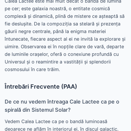
Calea Lactee este mai mult decât o bandă de lumină
pe cer; este galaxia noastră, o entitate cosmică
complexă și dinamică, plină de mistere ce așteaptă să
fie deslușite. De la compoziția sa stelară și prezența
găurii negre centrale, până la enigma materiei
întunecate, fiecare aspect al ei ne invită la explorare și
uimire. Observarea ei în nopțile clare de vară, departe
de luminile orașelor, oferă o conexiune profundă cu
Universul și o reamintire a vastității și splendorii
cosmosului în care trăim.
Întrebări Frecvente (PAA)
De ce nu vedem întreaga Cale Lactee ca pe o
spirală din Sistemul Solar?
Vedem Calea Lactee ca pe o bandă luminoasă
deoarece ne aflăm în interiorul ei, în discul galactic.