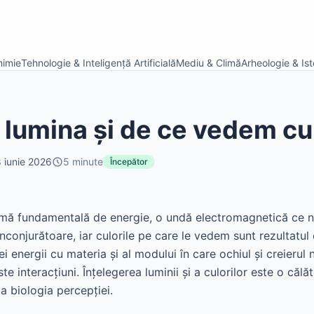
himie
Tehnologie & Inteligență Artificială
Mediu & Climă
Arheologie & Isto
 lumina și de ce vedem cul
 iunie 2026
5
minute
Începător
mă fundamentală de energie, o undă electromagnetică ce n
conjurătoare, iar culorile pe care le vedem sunt rezultatul
ei energii cu materia și al modului în care ochiul și creierul 
te interacțiuni. Înțelegerea luminii și a culorilor este o călă
la biologia percepției.