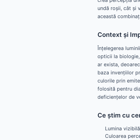
crea percepția un
undă roșii, cât și 
această combinați
Context și Im
Înțelegerea lumini
opticii la biologi
ar exista, deoarec
baza invențiilor p
culorile prin emit
folosită pentru dia
deficiențelor de v
Ce știm cu ce
Lumina vizibil
Culoarea perce