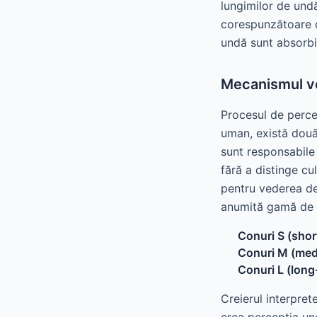
lungimilor de undă
corespunzătoare c
undă sunt absorbit
Mecanismul ved
Procesul de percep
uman, există două 
sunt responsabile 
fără a distinge cu
pentru vederea deta
anumită gamă de 
Conuri S (sho
Conuri M (me
Conuri L (lon
Creierul interpret