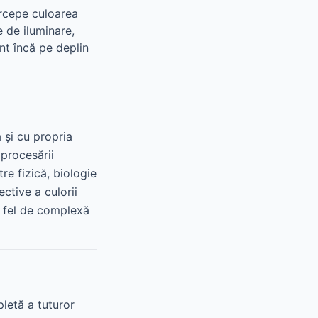
rcepe culoarea
e de iluminare,
t încă pe deplin
 și cu propria
procesării
re fizică, biologie
ctive a culorii
a fel de complexă
letă a tuturor