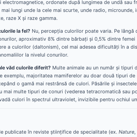
ații electromagnetice, ordonate după lungimea de undă sau f
e mai lungi unde la cele mai scurte, unde radio, microunde, 
lete, raze X și raze gamma.
lorile la fel?
Nu, percepția culorilor poate varia. Pe lângă d
conurilor, aproximativ 8% dintre bărbați și 0,5% dintre femei
re a culorilor (daltonism), cel mai adesea dificultăți în a di
nomaliilor la nivelul conurilor.
e văd culorile diferit?
Multe animale au un număr și tipuri d
e exemplu, majoritatea mamiferelor au doar două tipuri de
epând o gamă mai restrânsă de culori. Păsările și insectele,
u mai multe tipuri de conuri (vederea tetracromatică sau po
adă culori în spectrul ultraviolet, invizibile pentru ochiul u
le publicate în reviste științifice de specialitate (ex.
Nature
,