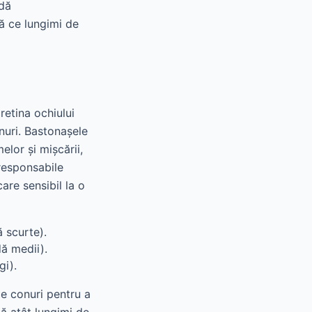
ndă
ă ce lungimi de
retina ochiului
nuri. Bastonașele
elor și mișcării,
 responsabile
care sensibil la o
ă scurte).
dă medii).
gi).
de conuri pentru a