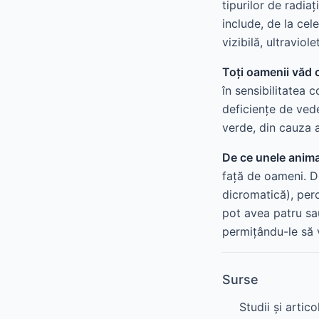
tipurilor de radi
include, de la cel
vizibilă, ultravio
Toți oamenii văd cu
în sensibilitatea 
deficiențe de vede
verde, din cauza a
De ce unele animal
față de oameni. D
dicromatică), perc
pot avea patru sa
permițându-le să v
Surse
Studii și artico