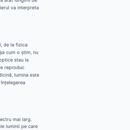
ă atât lungimi de
eierul va interpreta
 de la fizica
 așa cum o știm, nu
optice stau la
are reproduc
dicină, lumina este
a înțelegerea
ectru mai larg.
e luminii pe care