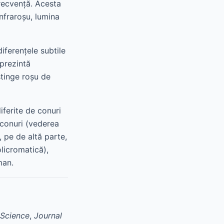
recvență. Acesta
infraroșu, lumina
iferențele subtile
 prezintă
stinge roșu de
iferite de conuri
 conuri (vederea
 pe de altă parte,
licromatică),
man.
Science
,
Journal