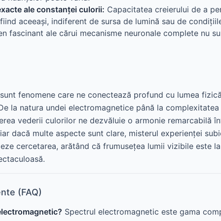
acte ale constanței culorii:
Capacitatea creierului de a pe
fiind aceeași, indiferent de sursa de lumină sau de condițiil
n fascinant ale cărui mecanisme neuronale complete nu sun
e sunt fenomene care ne conectează profund cu lumea fizică
 De la natura undei electromagnetice până la complexitatea 
erea vederii culorilor ne dezvăluie o armonie remarcabilă înt
hiar dacă multe aspecte sunt clare, misterul experienței subie
eze cercetarea, arătând că frumusețea lumii vizibile este l
ectaculoasă.
ente (FAQ)
electromagnetic?
Spectrul electromagnetic este gama comp