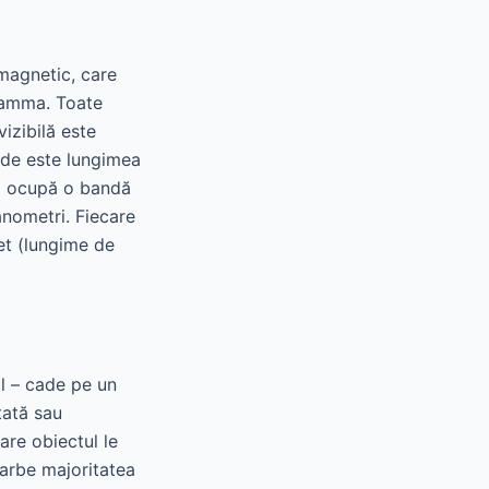
omagnetic, care
 gamma. Toate
izibilă este
nde este lungimea
lă ocupă o bandă
anometri. Fiecare
et (lungime de
il – cade pe un
tată sau
re obiectul le
arbe majoritatea