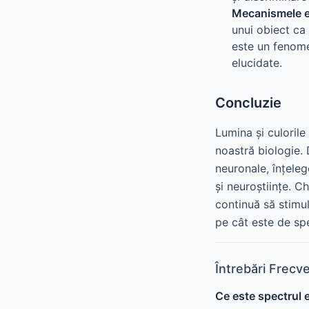
Mecanismele ex
unui obiect ca 
este un fenome
elucidate.
Concluzie
Lumina și culoril
noastră biologie.
neuronale, înțeleg
și neuroștiințe. C
continuă să stimul
pe cât este de sp
Întrebări Frecv
Ce este spectrul 