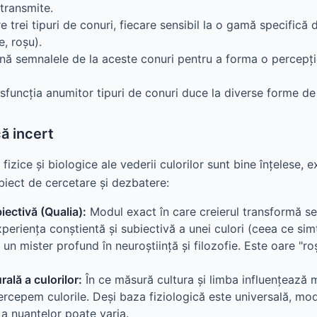
 transmite.
 trei tipuri de conuri, fiecare sensibil la o gamă specifică
e, roșu).
nă semnalele de la aceste conuri pentru a forma o percepț
sfuncția anumitor tipuri de conuri duce la diverse forme de
ă incert
izice și biologice ale vederii culorilor sunt bine înțelese, 
biect de cercetare și dezbatere:
iectivă (Qualia):
Modul exact în care creierul transformă s
periența conștientă și subiectivă a unei culori (ceea ce sim
un mister profund în neuroștiință și filozofie. Este oare "ro
rală a culorilor:
În ce măsură cultura și limba influențează 
percepem culorile. Deși baza fiziologică este universală, mo
 a nuanțelor poate varia.