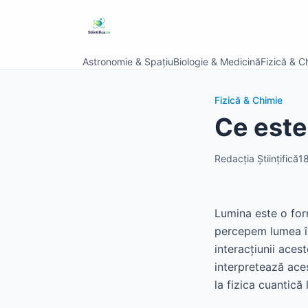
Astronomie & Spațiu
Biologie & Medicină
Fizică & C
Fizică & Chimie
Ce este
Redacția Științifică
18
Lumina este o for
percepem lumea în
interacțiunii acest
interpretează aces
la fizica cuantică 