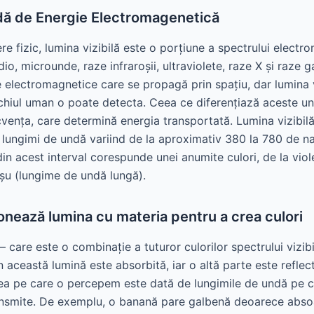
ă de Energie Electromagenetică
e fizic, lumina vizibilă este o porțiune a spectrului electr
dio, microunde, raze infraroșii, ultraviolete, raze X și raze
 electromagnetice care se propagă prin spațiu, dar lumina v
chiul uman o poate detecta. Ceea ce diferențiază aceste u
ecvența, care determină energia transportată. Lumina vizibi
u lungimi de undă variind de la aproximativ 380 la 780 de n
in acest interval corespunde unei anumite culori, de la viol
oșu (lungime de undă lungă).
onează lumina cu materia pentru a crea culori
 care este o combinație a tuturor culorilor spectrului vizib
n această lumină este absorbită, iar o altă parte este reflec
ea pe care o percepem este dată de lungimile de undă pe ca
ransmite. De exemplu, o banană pare galbenă deoarece abso