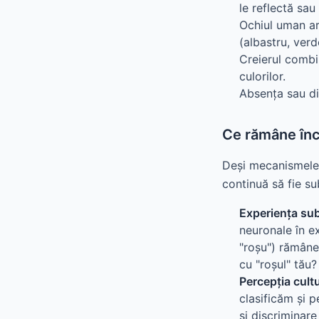
le reflectă sau
Ochiul uman are
(albastru, verd
Creierul combi
culorilor.
Absența sau di
Ce rămâne înc
Deși mecanismele f
continuă să fie su
Experiența sub
neuronale în ex
"roșu") rămâne 
cu "roșul" tău?
Percepția cultu
clasificăm și 
și discriminare