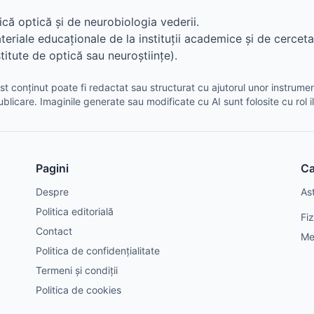
ică optică și de neurobiologia vederii.
ateriale educaționale de la instituții academice și de cerceta
nstitute de optică sau neuroștiințe).
t conținut poate fi redactat sau structurat cu ajutorul unor instrument
ublicare. Imaginile generate sau modificate cu AI sunt folosite cu rol il
Pagini
Ca
Despre
As
Politica editorială
Fi
Contact
Me
Politica de confidențialitate
Termeni și condiții
Politica de cookies