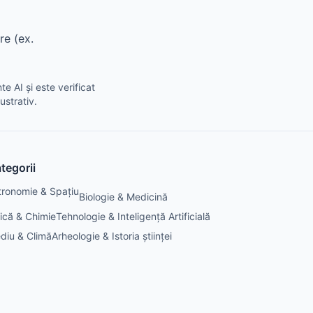
re (ex.
e AI și este verificat
ustrativ.
tegorii
tronomie & Spațiu
Biologie & Medicină
zică & Chimie
Tehnologie & Inteligență Artificială
diu & Climă
Arheologie & Istoria științei