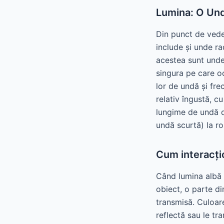
Lumina: O Und
Din punct de veder
include și unde ra
acestea sunt unde
singura pe care o
lor de undă și fr
relativ îngustă, c
lungime de undă d
undă scurtă) la r
Cum interacți
Când lumina albă –
obiect, o parte di
transmisă. Culoar
reflectă sau le t