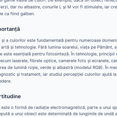
ei game vaste de culori. De exemplu, dacă un obiect reflect
verzi, dar nu albastre, conurile L și M vor fi stimulate, iar cr
e ca fiind galben.
portanță
i și a culorilor este fundamentală pentru numeroase domenii,
e, artă și tehnologie. Fără lumina soarelui, viața pe Pământ,
e este esențială pentru fotosinteză. În tehnologie, principii 
recum laserele, fibrele optice, camerele foto și ecranele, c
erea de lumină roșie, verde și albastră (modelul RGB). În me
gnostic și tratament, iar studiul percepției culorilor ajută l
edere.
rtitudine
ă este o formă de radiație electromagnetică, parte a unui sp
pută a unui obiect este determinată de lungimile de undă al