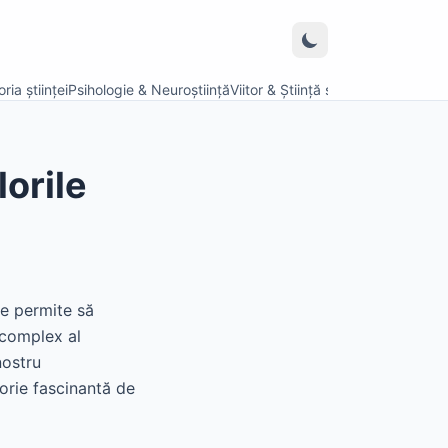
ria științei
Psihologie & Neuroștiință
Viitor & Știință speculativă
orile
e permite să
 complex al
nostru
torie fascinantă de