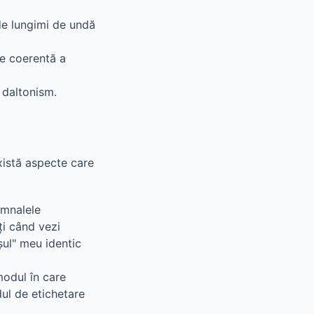
 de lungimi de undă
ie coerentă a
 daltonism.
există aspecte care
emnalele
ți când vezi
șul" meu identic
modul în care
dul de etichetare