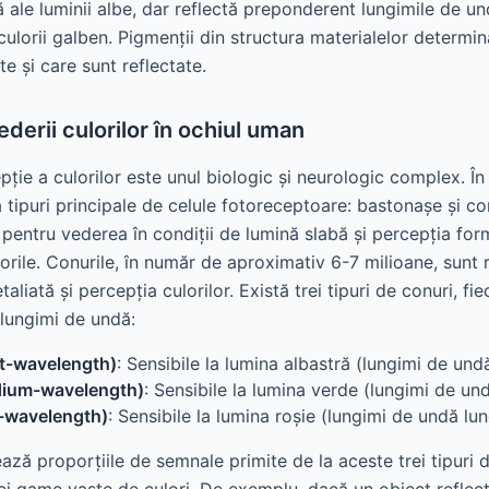
 ale luminii albe, dar reflectă preponderent lungimile de u
ulorii galben. Pigmenții din structura materialelor determin
e și care sunt reflectate.
erii culorilor în ochiul uman
ție a culorilor este unul biologic și neurologic complex. În 
tipuri principale de celule fotoreceptoare: bastonașe și co
pentru vederea în condiții de lumină slabă și percepția form
lorile. Conurile, în număr de aproximativ 6-7 milioane, sunt
liată și percepția culorilor. Există trei tipuri de conuri, fie
lungimi de undă:
rt-wavelength)
: Sensibile la lumina albastră (lungimi de und
dium-wavelength)
: Sensibile la lumina verde (lungimi de un
g-wavelength)
: Sensibile la lumina roșie (lungimi de undă lun
ează proporțiile de semnale primite de la aceste trei tipuri 