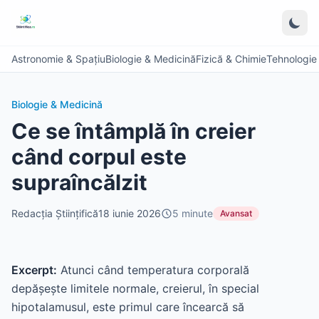
Astronomie & Spațiu
Biologie & Medicină
Fizică & Chimie
Tehnologie &
Biologie & Medicină
Ce se întâmplă în creier
când corpul este
supraîncălzit
Redacția Științifică
18 iunie 2026
5
minute
Avansat
Excerpt:
Atunci când temperatura corporală
depășește limitele normale, creierul, în special
hipotalamusul, este primul care încearcă să