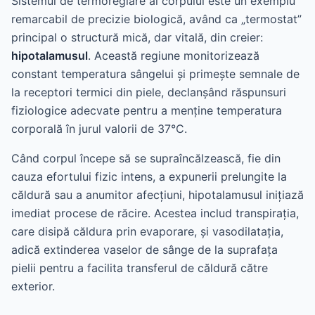
Sistemul de termoreglare al corpului este un exemplu
remarcabil de precizie biologică, având ca „termostat”
principal o structură mică, dar vitală, din creier:
hipotalamusul
. Această regiune monitorizează
constant temperatura sângelui și primește semnale de
la receptori termici din piele, declanșând răspunsuri
fiziologice adecvate pentru a menține temperatura
corporală în jurul valorii de 37°C.
Când corpul începe să se supraîncălzească, fie din
cauza efortului fizic intens, a expunerii prelungite la
căldură sau a anumitor afecțiuni, hipotalamusul inițiază
imediat procese de răcire. Acestea includ transpirația,
care disipă căldura prin evaporare, și vasodilatația,
adică extinderea vaselor de sânge de la suprafața
pielii pentru a facilita transferul de căldură către
exterior.