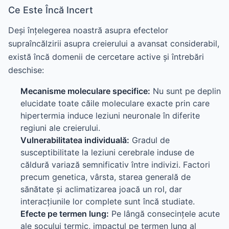
Ce Este Încă Incert
Deși înțelegerea noastră asupra efectelor
supraîncălzirii asupra creierului a avansat considerabil,
există încă domenii de cercetare active și întrebări
deschise:
Mecanisme moleculare specifice:
Nu sunt pe deplin
elucidate toate căile moleculare exacte prin care
hipertermia induce leziuni neuronale în diferite
regiuni ale creierului.
Vulnerabilitatea individuală:
Gradul de
susceptibilitate la leziuni cerebrale induse de
căldură variază semnificativ între indivizi. Factori
precum genetica, vârsta, starea generală de
sănătate și aclimatizarea joacă un rol, dar
interacțiunile lor complete sunt încă studiate.
Efecte pe termen lung:
Pe lângă consecințele acute
ale șocului termic, impactul pe termen lung al