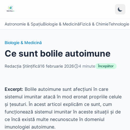
Astronomie & Spațiu
Biologie & Medicină
Fizică & Chimie
Tehnologie &
Biologie & Medicină
Ce sunt bolile autoimune
Redacția Științifică
16 februarie 2026
4
minute
Începător
Excerpt:
Bolile autoimune sunt afecțiuni în care
sistemul imunitar atacă în mod eronat propriile celule
și țesuturi. În acest articol explicăm ce sunt, cum
funcționează sistemul imunitar în aceste situații și de
ce încă există multe necunoscute în domeniul
imunologiei autoimune.