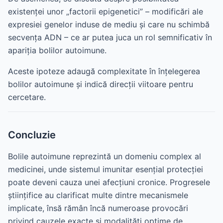
existenței unor „factorii epigenetici” – modificări ale
expresiei genelor induse de mediu și care nu schimbă
secvența ADN – ce ar putea juca un rol semnificativ în
apariția bolilor autoimune.
Aceste ipoteze adaugă complexitate în înțelegerea
bolilor autoimune și indică direcții viitoare pentru
cercetare.
Concluzie
Bolile autoimune reprezintă un domeniu complex al
medicinei, unde sistemul imunitar esențial protecției
poate deveni cauza unei afecțiuni cronice. Progresele
științifice au clarificat multe dintre mecanismele
implicate, însă rămân încă numeroase provocări
privind cauzele exacte și modalități optime de