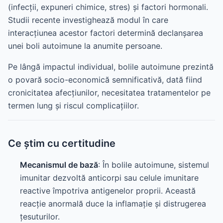
(infecții, expuneri chimice, stres) și factori hormonali.
Studii recente investighează modul în care
interacțiunea acestor factori determină declanșarea
unei boli autoimune la anumite persoane.
Pe lângă impactul individual, bolile autoimune prezintă
o povară socio-economică semnificativă, dată fiind
cronicitatea afecțiunilor, necesitatea tratamentelor pe
termen lung și riscul complicațiilor.
Ce știm cu certitudine
Mecanismul de bază
: În bolile autoimune, sistemul
imunitar dezvoltă anticorpi sau celule imunitare
reactive împotriva antigenelor proprii. Această
reacție anormală duce la inflamație și distrugerea
țesuturilor.