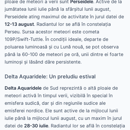
ploaie de meteori a verii sunt
Perseidele
. Active de la
jumătatea lunii iulie până la sfârșitul lunii august,
Perseidele ating maximul de activitate în jurul datei de
12-13 august
. Radiantul lor se află în constelația
Perseu. Sursa acestor meteori este cometa
109P/Swift-Tuttle. În condiții ideale, departe de
poluarea luminoasă și cu Lună nouă, se pot observa
până la 60-100 de meteori pe oră, unii dintre ei foarte
luminoși și lăsând dâre persistente.
Delta Aquaridele: Un preludiu estival
Delta Aquaridele
de Sud reprezintă o altă ploaie de
meteori activă în timpul verii, vizibilă în special în
emisfera sudică, dar și din regiunile sudice ale
emisferei nordice. Ele sunt active de la mijlocul lunii
iulie până la mijlocul lunii august, cu un maxim în jurul
datei de
28-30 iulie
. Radiantul lor se află în constelația