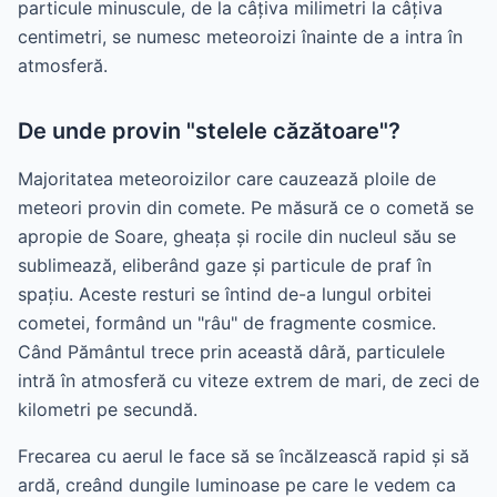
particule minuscule, de la câțiva milimetri la câțiva
centimetri, se numesc meteoroizi înainte de a intra în
atmosferă.
De unde provin "stelele căzătoare"?
Majoritatea meteoroizilor care cauzează ploile de
meteori provin din comete. Pe măsură ce o cometă se
apropie de Soare, gheața și rocile din nucleul său se
sublimează, eliberând gaze și particule de praf în
spațiu. Aceste resturi se întind de-a lungul orbitei
cometei, formând un "râu" de fragmente cosmice.
Când Pământul trece prin această dâră, particulele
intră în atmosferă cu viteze extrem de mari, de zeci de
kilometri pe secundă.
Frecarea cu aerul le face să se încălzească rapid și să
ardă, creând dungile luminoase pe care le vedem ca