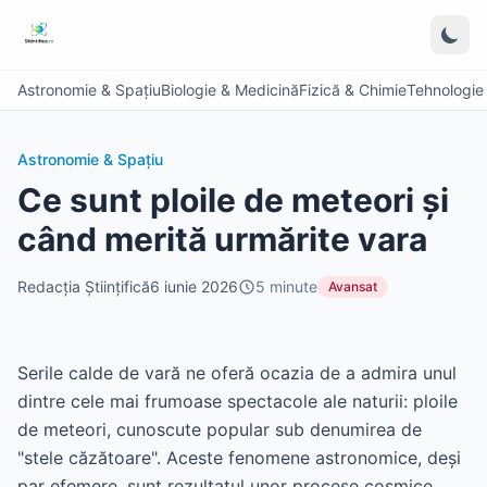
Astronomie & Spațiu
Biologie & Medicină
Fizică & Chimie
Tehnologie &
Astronomie & Spațiu
Ce sunt ploile de meteori și
când merită urmărite vara
Redacția Științifică
6 iunie 2026
5
minute
Avansat
Serile calde de vară ne oferă ocazia de a admira unul
dintre cele mai frumoase spectacole ale naturii: ploile
de meteori, cunoscute popular sub denumirea de
"stele căzătoare". Aceste fenomene astronomice, deși
par efemere, sunt rezultatul unor procese cosmice