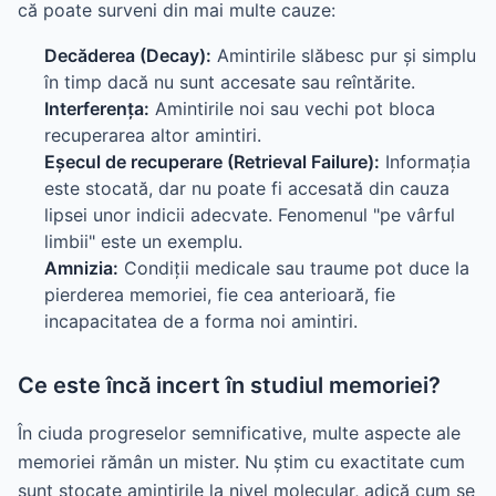
că poate surveni din mai multe cauze:
Decăderea (Decay):
Amintirile slăbesc pur și simplu
în timp dacă nu sunt accesate sau reîntărite.
Interferența:
Amintirile noi sau vechi pot bloca
recuperarea altor amintiri.
Eșecul de recuperare (Retrieval Failure):
Informația
este stocată, dar nu poate fi accesată din cauza
lipsei unor indicii adecvate. Fenomenul "pe vârful
limbii" este un exemplu.
Amnizia:
Condiții medicale sau traume pot duce la
pierderea memoriei, fie cea anterioară, fie
incapacitatea de a forma noi amintiri.
Ce este încă incert în studiul memoriei?
În ciuda progreselor semnificative, multe aspecte ale
memoriei rămân un mister. Nu știm cu exactitate cum
sunt stocate amintirile la nivel molecular, adică cum se