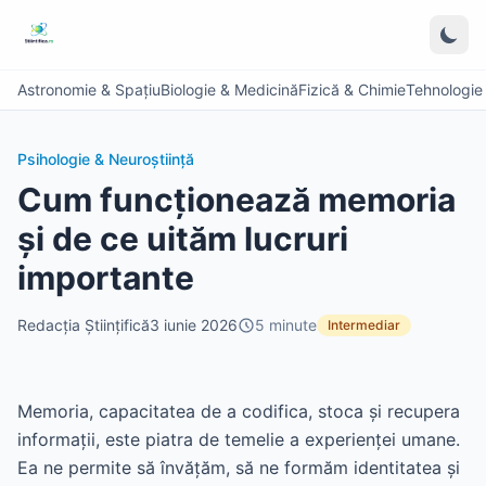
Astronomie & Spațiu
Biologie & Medicină
Fizică & Chimie
Tehnologie &
Psihologie & Neuroștiință
Cum funcționează memoria
și de ce uităm lucruri
importante
Redacția Științifică
3 iunie 2026
5
minute
Intermediar
Memoria, capacitatea de a codifica, stoca și recupera
informații, este piatra de temelie a experienței umane.
Ea ne permite să învățăm, să ne formăm identitatea și