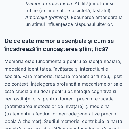
Memoria procedurală:
Abilități motorii și
rutine (ex: mersul pe bicicletă, tastatul).
Amorsajul (priming):
Expunerea anterioară la
un stimul influențează răspunsul ulterior.
De ce este memoria esențială și cum se
încadrează în cunoașterea științifică?
Memoria este fundamentală pentru existența noastră,
modelând identitatea, învățarea și interacțiunile
sociale. Fără memorie, fiecare moment ar fi nou, lipsit
de context. Înțelegerea profundă a mecanismelor sale
este crucială nu doar pentru psihologia cognitivă și
neuroștiințe, ci și pentru domenii precum educația
(optimizarea metodelor de învățare) și medicina
(tratamentul afecțiunilor neurodegenerative precum
boala Alzheimer). Studiul memoriei contribuie la harta
noastră a creierului, arătând cum funcționează acest