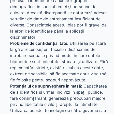
precise în identificarea anumitor grupuri
demografice, în special femei și persoane de
culoare. Această discrepanță se datorează adesea
seturilor de date de antrenament insuficient de
diverse. Consecințele acestui bias pot fi grave, de
la erori de identificare până la aplicații
discriminatorii.
Probleme de confidențialitate:
Utilizarea pe scară
largă a recunoașterii faciale ridică semne de
întrebare serioase privind modul în care datele
biometrice sunt colectate, stocate și utilizate. Fără
reglementări stricte, există riscul ca aceste date,
extrem de sensibile, să fie accesate abuziv sau să
fie folosite pentru scopuri neprevăzute.
Potențialul de supraveghere în masă:
Capacitatea
de a identifica și urmări indivizi în spații publice,
fără consimțământ, generează preocupări majore
privind libertățile civile și dreptul la intimitate.
Utilizarea acestei tehnologii de către guverne sau