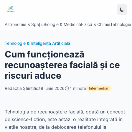
Astronomie & Spațiu
Biologie & Medicină
Fizică & Chimie
Tehnologie &
Tehnologie & Inteligență Artificială
Cum funcționează
recunoașterea facială și ce
riscuri aduce
Redacția Științifică
8 iunie 2026
4
minute
Intermediar
Tehnologia de recunoaștere facială, odată un concept
de science-fiction, este astăzi o realitate integrată în
viețile noastre, de la deblocarea telefonului la