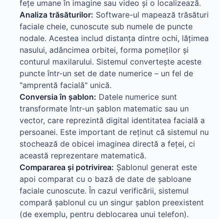
fețe umane în imagine sau video și o localizează.
Analiza trăsăturilor:
Software-ul mapează trăsături
faciale cheie, cunoscute sub numele de puncte
nodale. Acestea includ distanța dintre ochi, lățimea
nasului, adâncimea orbitei, forma pomeților și
conturul maxilarului. Sistemul convertește aceste
puncte într-un set de date numerice – un fel de
"amprentă facială" unică.
Conversia în șablon:
Datele numerice sunt
transformate într-un șablon matematic sau un
vector, care reprezintă digital identitatea facială a
persoanei. Este important de reținut că sistemul nu
stochează de obicei imaginea directă a feței, ci
această reprezentare matematică.
Compararea și potrivirea:
Șablonul generat este
apoi comparat cu o bază de date de șabloane
faciale cunoscute. În cazul verificării, sistemul
compară șablonul cu un singur șablon preexistent
(de exemplu, pentru deblocarea unui telefon).