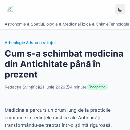
Astronomie & Spațiu
Biologie & Medicină
Fizică & Chimie
Tehnologie &
Arheologie & Istoria științei
Cum s-a schimbat medicina
din Antichitate până în
prezent
Redacția Științifică
21 iunie 2026
4
minute
Începător
Medicina a parcurs un drum lung de la practicile
empirice și credințele mistice ale Antichității,
transformându-se treptat într-o știință riguroasă,