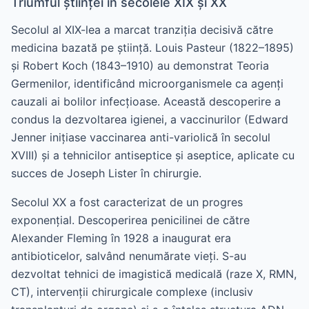
Triumful științei în secolele XIX și XX
Secolul al XIX-lea a marcat tranziția decisivă către
medicina bazată pe știință. Louis Pasteur (1822–1895)
și Robert Koch (1843–1910) au demonstrat Teoria
Germenilor, identificând microorganismele ca agenți
cauzali ai bolilor infecțioase. Această descoperire a
condus la dezvoltarea igienei, a vaccinurilor (Edward
Jenner inițiase vaccinarea anti-variolică în secolul
XVIII) și a tehnicilor antiseptice și aseptice, aplicate cu
succes de Joseph Lister în chirurgie.
Secolul XX a fost caracterizat de un progres
exponențial. Descoperirea penicilinei de către
Alexander Fleming în 1928 a inaugurat era
antibioticelor, salvând nenumărate vieți. S-au
dezvoltat tehnici de imagistică medicală (raze X, RMN,
CT), intervenții chirurgicale complexe (inclusiv