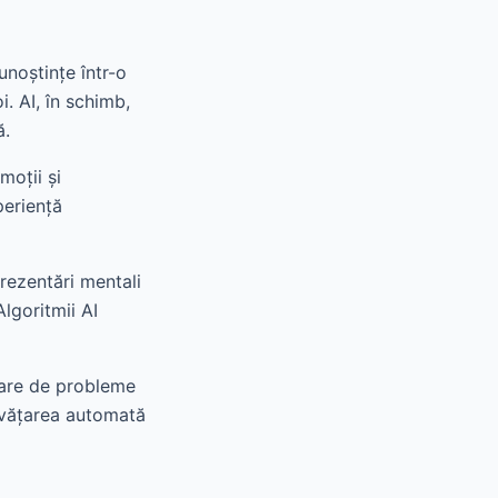
unoștințe într-o
. AI, în schimb,
ă.
moții și
periență
ezentări mentali
lgoritmii AI
lvare de probleme
Învățarea automată