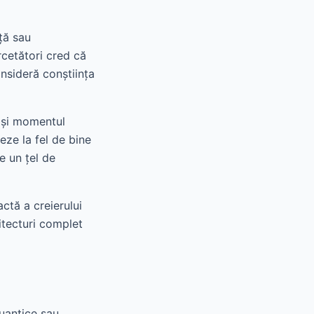
ță sau
rcetători cred că
onsideră conștiința
a și momentul
neze la fel de bine
e un țel de
ctă a creierului
itecturi complet
cuantice sau