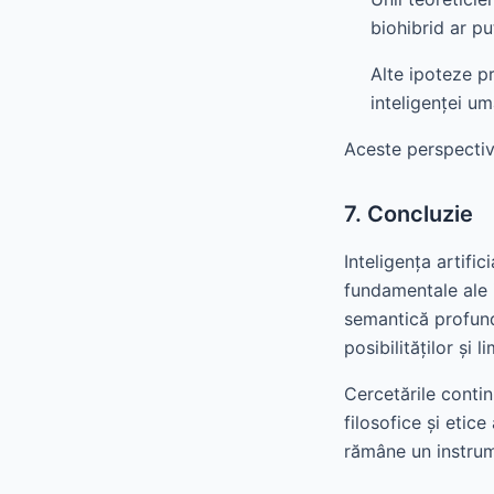
biohibrid ar pu
Alte ipoteze p
inteligenței um
Aceste perspective
7. Concluzie
Inteligența artifi
fundamentale ale i
semantică profund
posibilităților și li
Cercetările contin
filosofice și etice
rămâne un instrume