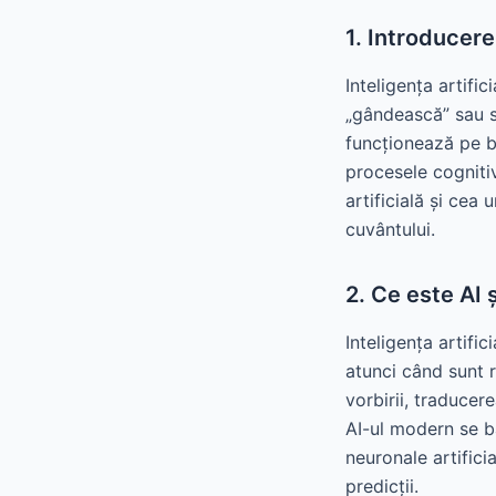
1. Introducere
Inteligența artifi
„gândească” sau să
funcționează pe b
procesele cognitiv
artificială și cea
cuvântului.
2. Ce este AI
Inteligența artifi
atunci când sunt 
vorbirii, traducer
AI-ul modern se b
neuronale artifici
predicții.