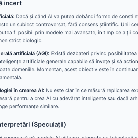
ă incert
icială:
Dacă și când AI va putea dobândi forme de conștiin
este un subiect controversat, fără consens științific. Unii ce
putea fi posibil prin modele mai avansate, în timp ce alții c
en strict biologic.
rală artificială (AGI):
Există dezbateri privind posibilitate
inteligențe artificiale generale capabile să învețe și să acțio
toate domeniile. Momentan, acest obiectiv este în continuar
amentală.
ogiei în crearea AI:
Nu este clar în ce măsură replicarea exa
sară pentru a crea AI cu adevărat inteligente sau dacă arh
inge performanțe similare.
nterpretări (Speculații)
eni sugerează că modele AI viitoare integrate cu tehnologii 