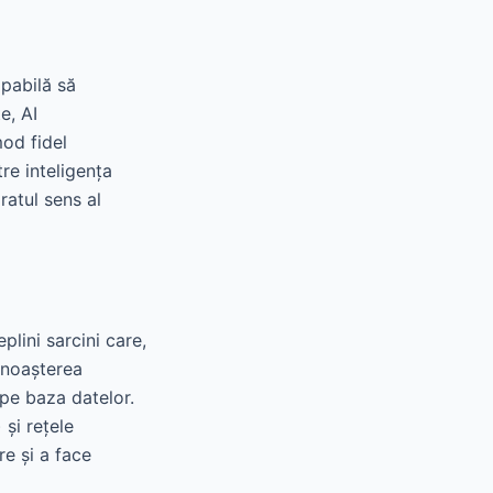
apabilă să
e, AI
od fidel
re inteligența
ratul sens al
plini sarcini care,
unoașterea
 pe baza datelor.
și rețele
re și a face