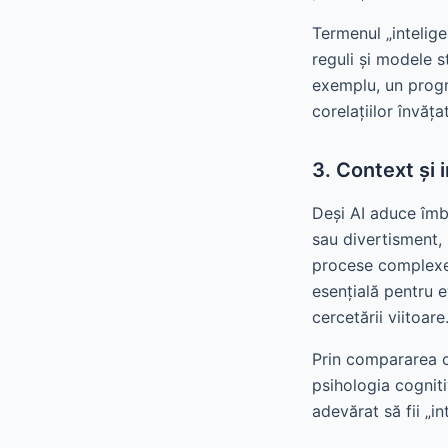
Termenul „intelige
reguli și modele s
exemplu, un progr
corelațiilor învăța
3. Context și
Deși AI aduce îmb
sau divertisment, 
procese complexe 
esențială pentru e
cercetării viitoare
Prin compararea cu
psihologia cognit
adevărat să fii „in