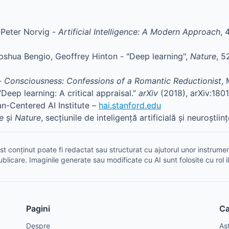
, Peter Norvig -
Artificial Intelligence: A Modern Approach
, 
shua Bengio, Geoffrey Hinton - "Deep learning",
Nature
, 5
-
Consciousness: Confessions of a Romantic Reductionist
,
Deep learning: A critical appraisal.”
arXiv
(2018), arXiv:180
n-Centered AI Institute –
hai.stanford.edu
e
și
Nature
, secțiunile de inteligență artificială și neuroștiin
t conținut poate fi redactat sau structurat cu ajutorul unor instrument
ublicare. Imaginile generate sau modificate cu AI sunt folosite cu rol il
Pagini
Ca
Despre
As