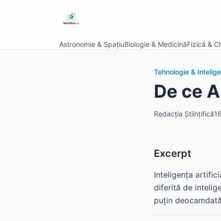
Astronomie & Spațiu
Biologie & Medicină
Fizică & C
Tehnologie & Inteligen
De ce A
Redacția Științifică
16
Excerpt
Inteligența artifi
diferită de inteli
puțin deocamdată, 