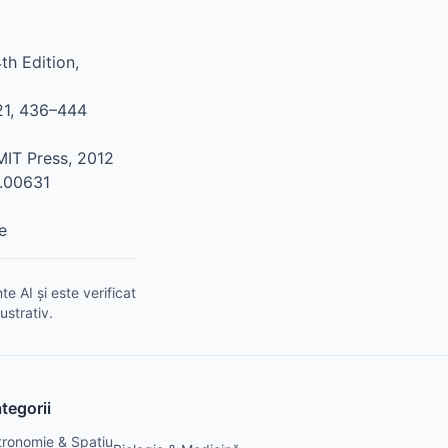
4th Edition,
21, 436–444
 MIT Press, 2012
1.00631
țe
e AI și este verificat
ustrativ.
tegorii
tronomie & Spațiu