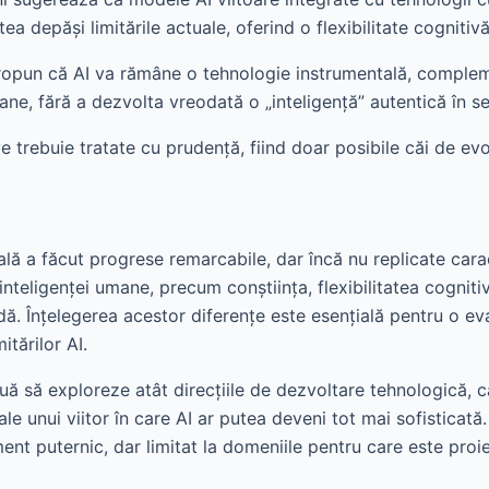
tea depăși limitările actuale, oferind o flexibilitate cognitiv
ropun că AI va rămâne o tehnologie instrumentală, comple
ane, fără a dezvolta vreodată o „inteligență” autentică în s
 trebuie tratate cu prudență, fiind doar posibile căi de evol
cială a făcut progrese remarcabile, dar încă nu replicate carac
nteligenței umane, precum conștiința, flexibilitatea cognitiv
ă. Înțelegerea acestor diferențe este esențială pentru o ev
mitărilor AI.
uă să exploreze atât direcțiile de dezvoltare tehnologică, cât
 ale unui viitor în care AI ar putea deveni tot mai sofisticată
nt puternic, dar limitat la domeniile pentru care este proie