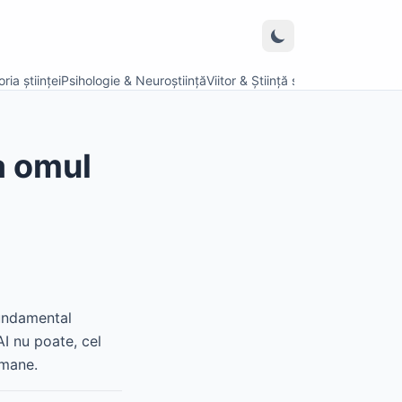
ria științei
Psihologie & Neuroștiință
Viitor & Știință speculativă
a omul
fundamental
AI nu poate, cel
umane.