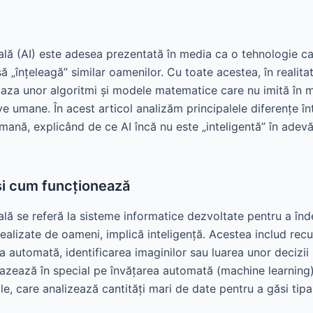
cială (AI) este adesea prezentată în media ca o tehnologie c
 „înțeleagă” similar oamenilor. Cu toate acestea, în realitat
aza unor algoritmi și modele matematice care nu imită în m
e umane. În acest articol analizăm principalele diferențe înt
 umană, explicând de ce AI încă nu este „inteligentă” în adevă
 și cum funcționează
cială se referă la sisteme informatice dezvoltate pentru a înde
realizate de oameni, implică inteligență. Acestea includ rec
ea automată, identificarea imaginilor sau luarea unor decizii
azează în special pe învățarea automată (machine learning) 
ale, care analizează cantități mari de date pentru a găsi tipa