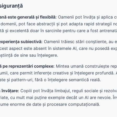
siguranță
nă este generală și flexibilă:
Oamenii pot învăța și aplica c
omenii, pot face abstracții și pot adapta rapid strategii noi
tă și excelentă doar în sarcinile pentru care a fost antrenat
experiența subiectivă:
Oamenii trăiesc stări conștiente, au e
Acest aspect este absent în sistemele AI, care nu posedă ex
știință de sine sau înțelegere.
ă pe reprezentări complexe:
Mintea umană construiește repr
mii, care permit inferențe creative și înțelegere profundă. A
e și pattern-uri, fără o înțelegere semantică reală.
n învățare:
Copiii pot învăța limbajul, reguli sociale și rezo
riate, cu mult mai puține exemple decât un AI are nevoie. 
lume enorme de date și procesare computațională.