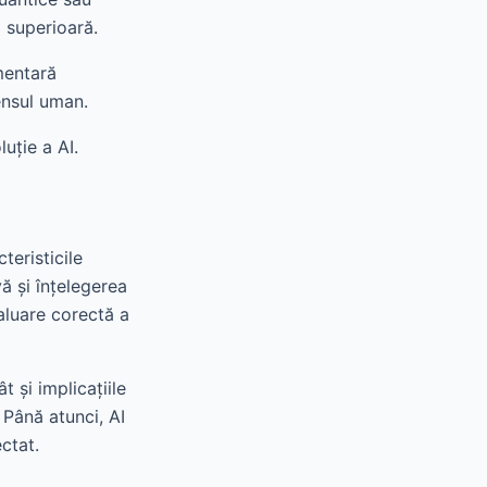
ă superioară.
mentară
ensul uman.
uție a AI.
teristicile
ă și înțelegerea
aluare corectă a
 și implicațiile
. Până atunci, AI
ctat.