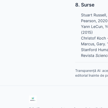
8. Surse
Stuart Russell
Pearson, 2020
Yann LeCun, Yo
(2015)
Christof Koch 
Marcus, Gary. “
Stanford Huma
Revista
Scienc
Transparență AI: aces
editorial înainte de p