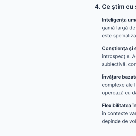
4. Ce știm cu 
Inteligența uma
gamă largă de d
este specializa
Conștiența și 
introspecție. 
subiectivă, con
Învățare bazat
complexe ale lu
operează cu dat
Flexibilitatea î
în contexte va
depinde de vo