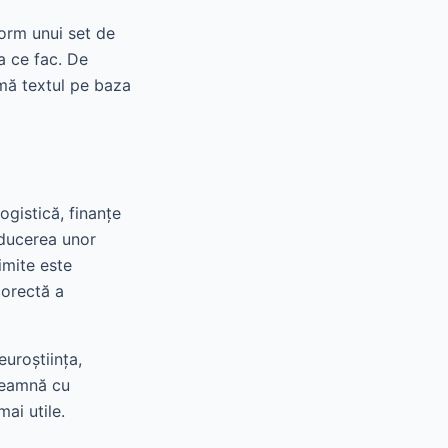
form unui set de
a ce fac. De
mă textul pe baza
gistică, finanțe
oducerea unor
imite este
corectă a
uroștiința,
nseamnă cu
mai utile.