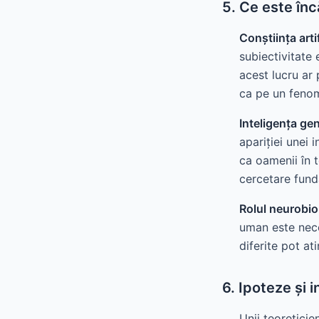
5. Ce este înc
Conștiința artif
subiectivitate 
acest lucru ar 
ca pe un fenom
Inteligența gene
apariției unei 
ca oamenii în 
cercetare fund
Rolul neurobiol
uman este nece
diferite pot at
6. Ipoteze și i
Unii teoretici