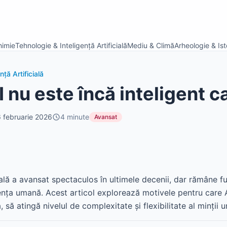
himie
Tehnologie & Inteligență Artificială
Mediu & Climă
Arheologie & Isto
ță Artificială
I nu este încă inteligent c
 februarie 2026
4
minute
Avansat
cială a avansat spectaculos în ultimele decenii, dar rămâne 
gența umană. Acest articol explorează motivele pentru care 
să atingă nivelul de complexitate și flexibilitate al minții 