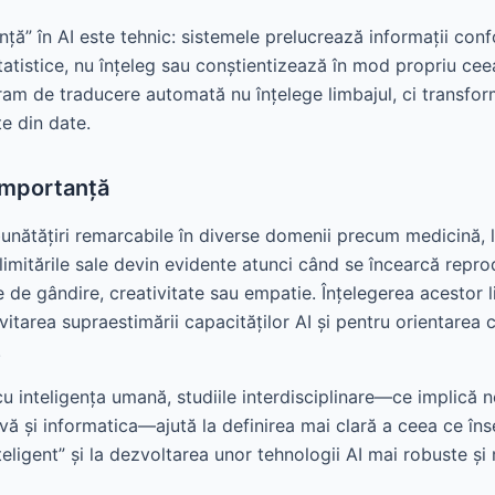
nță” în AI este tehnic: sistemele prelucrează informații con
tatistice, nu înțeleg sau conștientizează în mod propriu cee
am de traducere automată nu înțelege limbajul, ci transfor
te din date.
 importanță
unătățiri remarcabile în diverse domenii precum medicină, lo
limitările sale devin evidente atunci când se încearcă repr
de gândire, creativitate sau empatie. Înțelegerea acestor l
vitarea supraestimării capacităților AI și pentru orientarea 
.
 inteligența umană, studiile interdisciplinare—ce implică ne
ivă și informatica—ajută la definirea mai clară a ceea ce î
teligent” și la dezvoltarea unor tehnologii AI mai robuste și 