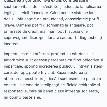
Utilizarea algoritmilor s-a extins considerabil în
sectoare vitale, de la sănătate și educație la aplicarea
legii și servicii financiare. Când aceste sisteme iau
decizii influențate de prejudecăți, consecințele pot fi
grave. Oamenii pot fi discriminați la angajare, pot
primi rate de credit mai mari, pot fi supuși unei
supravegheri disproportionate sau pot fi diagnosticați
incorect.
Impactul este cu atât mai profund cu cât deciziile
algoritmice sunt adesea percepute ca fiind obiective și
imparțiale, sporind încrederea publicului într-un sistem
care, de fapt, poate fi viciat. Recunoașterea și
abordarea acestor prejudecăți sunt esențiale pentru a
construi sisteme de inteligență artificială echitabile și
responsabile, care să beneficieze întreaga societate,
nu doar o parte a ei.