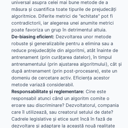
universal asupra celei mai bune metode de a
măsura și cuantifica toate tipurile de prejudecăți
algoritmice. Diferite metrici de "echitate" pot fi
contradictorii, iar alegerea unei anumite metrici
poate favoriza un grup în detrimentul altuia.
De-biasing eficient:
Dezvoltarea unor metode
robuste și generalizabile pentru a elimina sau a
reduce prejudecățile din algoritmi, atât înainte de
antrenament (prin curățarea datelor), în timpul
antrenamentului (prin ajustarea algoritmului), cât și
după antrenament (prin post-procesare), este un
domeniu de cercetare activ. Eficiența acestor
metode variază considerabil.
Responsabilitate și reglementare:
Cine este
responsabil atunci când un algoritm comite o
eroare sau discriminare? Dezvoltatorul, compania
care îl utilizează, sau creatorul setului de date?
Cadrele legislative și etice sunt încă în fază de
dezvoltare și adaptare la această nouă realitate