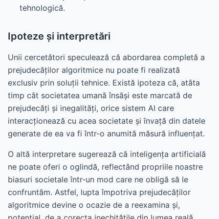
tehnologică.
Ipoteze și interpretări
Unii cercetători speculează că abordarea completă a
prejudecăților algoritmice nu poate fi realizată
exclusiv prin soluții tehnice. Există ipoteza că, atâta
timp cât societatea umană însăși este marcată de
prejudecăți și inegalități, orice sistem AI care
interacționează cu acea societate și învață din datele
generate de ea va fi într-o anumită măsură influențat.
O altă interpretare sugerează că inteligența artificială
ne poate oferi o oglindă, reflectând propriile noastre
biasuri societale într-un mod care ne obligă să le
confruntăm. Astfel, lupta împotriva prejudecăților
algoritmice devine o ocazie de a reexamina și,
potențial, de a corecta inechitățile din lumea reală