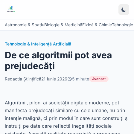
Astronomie & Spațiu
Biologie & Medicină
Fizică & Chimie
Tehnologie &
Tehnologie & Inteligență Artificială
De ce algoritmii pot avea
prejudecăți
Redacția Științifică
21 iunie 2026
5
minute
Avansat
Algoritmii, piloni ai societății digitale moderne, pot
manifesta prejudecăți similare cu cele umane, nu prin
intenție malignă, ci prin modul în care sunt construiți și
instruiți pe date care reflectă inegalități sociale
existente. Această realitate reprezintă o provocare