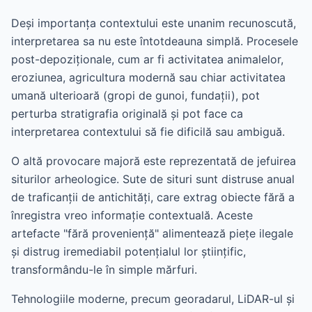
Deși importanța contextului este unanim recunoscută,
interpretarea sa nu este întotdeauna simplă. Procesele
post-depoziționale, cum ar fi activitatea animalelor,
eroziunea, agricultura modernă sau chiar activitatea
umană ulterioară (gropi de gunoi, fundații), pot
perturba stratigrafia originală și pot face ca
interpretarea contextului să fie dificilă sau ambiguă.
O altă provocare majoră este reprezentată de jefuirea
siturilor arheologice. Sute de situri sunt distruse anual
de traficanții de antichități, care extrag obiecte fără a
înregistra vreo informație contextuală. Aceste
artefacte "fără proveniență" alimentează piețe ilegale
și distrug iremediabil potențialul lor științific,
transformându-le în simple mărfuri.
Tehnologiile moderne, precum georadarul, LiDAR-ul și