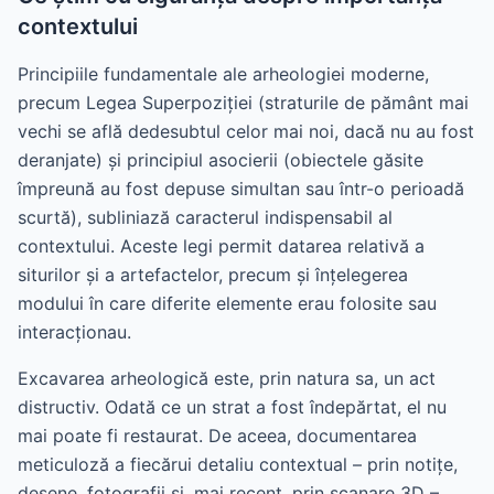
contextului
Principiile fundamentale ale arheologiei moderne,
precum Legea Superpoziției (straturile de pământ mai
vechi se află dedesubtul celor mai noi, dacă nu au fost
deranjate) și principiul asocierii (obiectele găsite
împreună au fost depuse simultan sau într-o perioadă
scurtă), subliniază caracterul indispensabil al
contextului. Aceste legi permit datarea relativă a
siturilor și a artefactelor, precum și înțelegerea
modului în care diferite elemente erau folosite sau
interacționau.
Excavarea arheologică este, prin natura sa, un act
distructiv. Odată ce un strat a fost îndepărtat, el nu
mai poate fi restaurat. De aceea, documentarea
meticuloză a fiecărui detaliu contextual – prin notițe,
desene, fotografii și, mai recent, prin scanare 3D –