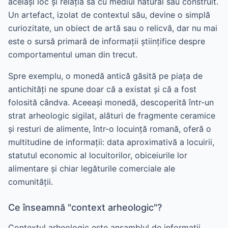
același loc și relația sa cu mediul natural sau construit.
Un artefact, izolat de contextul său, devine o simplă
curiozitate, un obiect de artă sau o relicvă, dar nu mai
este o sursă primară de informații științifice despre
comportamentul uman din trecut.
Spre exemplu, o monedă antică găsită pe piața de
antichități ne spune doar că a existat și că a fost
folosită cândva. Aceeași monedă, descoperită într-un
strat arheologic sigilat, alături de fragmente ceramice
și resturi de alimente, într-o locuință romană, oferă o
multitudine de informații: data aproximativă a locuirii,
statutul economic al locuitorilor, obiceiurile lor
alimentare și chiar legăturile comerciale ale
comunității.
Ce înseamnă "context arheologic"?
Contextul arheologic este ansamblul de informații