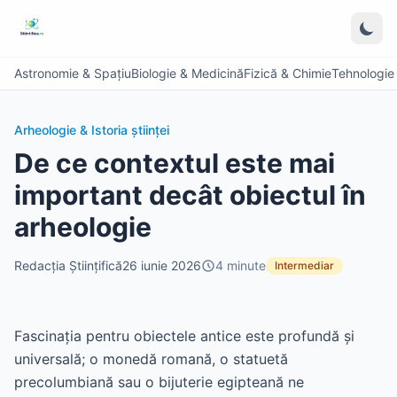
Astronomie & Spațiu
Biologie & Medicină
Fizică & Chimie
Tehnologie &
Arheologie & Istoria științei
De ce contextul este mai
important decât obiectul în
arheologie
Redacția Științifică
26 iunie 2026
4
minute
Intermediar
Fascinația pentru obiectele antice este profundă și
universală; o monedă romană, o statuetă
precolumbiană sau o bijuterie egipteană ne