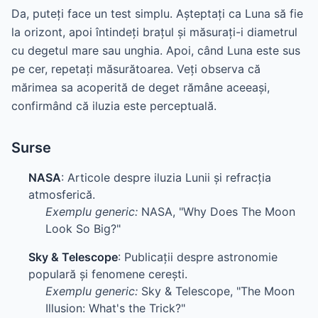
Da, puteți face un test simplu. Așteptați ca Luna să fie
la orizont, apoi întindeți brațul și măsurați-i diametrul
cu degetul mare sau unghia. Apoi, când Luna este sus
pe cer, repetați măsurătoarea. Veți observa că
mărimea sa acoperită de deget rămâne aceeași,
confirmând că iluzia este perceptuală.
Surse
NASA
: Articole despre iluzia Lunii și refracția
atmosferică.
Exemplu generic:
NASA, "Why Does The Moon
Look So Big?"
Sky & Telescope
: Publicații despre astronomie
populară și fenomene cerești.
Exemplu generic:
Sky & Telescope, "The Moon
Illusion: What's the Trick?"