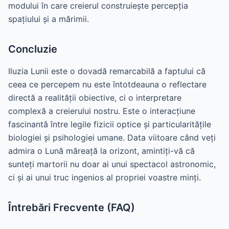
modului în care creierul construiește percepția
spațiului și a mărimii.
Concluzie
Iluzia Lunii este o dovadă remarcabilă a faptului că
ceea ce percepem nu este întotdeauna o reflectare
directă a realității obiective, ci o interpretare
complexă a creierului nostru. Este o interacțiune
fascinantă între legile fizicii optice și particularitățile
biologiei și psihologiei umane. Data viitoare când veți
admira o Lună măreață la orizont, amintiți-vă că
sunteți martorii nu doar ai unui spectacol astronomic,
ci și ai unui truc ingenios al propriei voastre minți.
Întrebări Frecvente (FAQ)