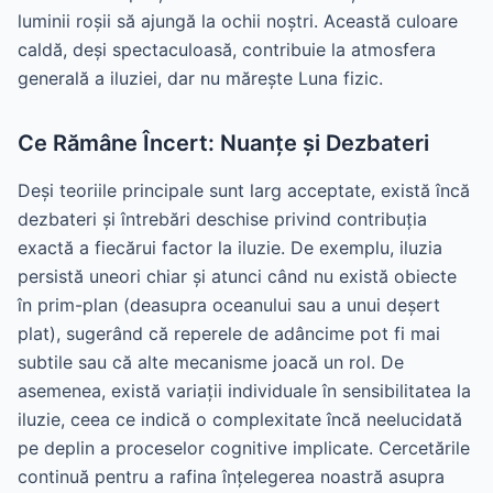
luminii roșii să ajungă la ochii noștri. Această culoare
caldă, deși spectaculoasă, contribuie la atmosfera
generală a iluziei, dar nu mărește Luna fizic.
Ce Rămâne Încert: Nuanțe și Dezbateri
Deși teoriile principale sunt larg acceptate, există încă
dezbateri și întrebări deschise privind contribuția
exactă a fiecărui factor la iluzie. De exemplu, iluzia
persistă uneori chiar și atunci când nu există obiecte
în prim-plan (deasupra oceanului sau a unui deșert
plat), sugerând că reperele de adâncime pot fi mai
subtile sau că alte mecanisme joacă un rol. De
asemenea, există variații individuale în sensibilitatea la
iluzie, ceea ce indică o complexitate încă neelucidată
pe deplin a proceselor cognitive implicate. Cercetările
continuă pentru a rafina înțelegerea noastră asupra