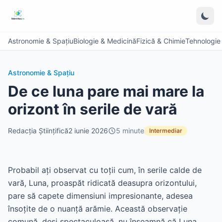
Astronomie & Spațiu
Biologie & Medicină
Fizică & Chimie
Tehnologie &
Astronomie & Spațiu
De ce luna pare mai mare la
orizont în serile de vară
Redacția Științifică
2 iunie 2026
5
minute
Intermediar
Probabil ați observat cu toții cum, în serile calde de
vară, Luna, proaspăt ridicată deasupra orizontului,
pare să capete dimensiuni impresionante, adesea
însoțite de o nuanță arămie. Această observație
comună, deși spectaculoasă, nu înseamnă că Luna