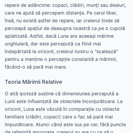
repere de adâncime: copaci, clădiri, munți sau dealuri,
care ne ajută să percepem distanța. Pe cerul liber,
însă, nu există astfel de repere, iar creierul tinde să
perceapă spațiul de deasupra noastră ca pe o cupolă
aplatizată. Astfel, dacă Luna are aceeași mărime
unghiulară, dar este percepută ca fiind mai
îndepărtată la orizont, creierul nostru o "scalează"
pentru a menține o percepție constantă a mărimii,
făcând-o să pară mai mare.
Teoria Mărimii Relative
O altă ipoteză susține că dimensiunea percepută a
Lunii este influențată de obiectele înconjurătoare. La
orizont, Luna este văzută în comparație cu obiecte
familiare (clădiri, copaci) care o fac să pară mai
impunătoare. Atunci când este sus pe cer, fără puncte
de referință apropiate, creierul nu are cu ce să o