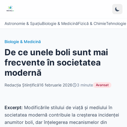
Astronomie & Spațiu
Biologie & Medicină
Fizică & Chimie
Tehnologie &
Biologie & Medicină
De ce unele boli sunt mai
frecvente în societatea
modernă
Redacția Științifică
16 februarie 2026
3
minute
Avansat
Excerpt:
Modificările stilului de viață și mediului în
societatea modernă contribuie la creșterea incidenței
anumitor boli, dar înțelegerea mecanismelor din