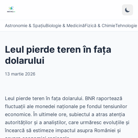
Astronomie & Spațiu
Biologie & Medicină
Fizică & Chimie
Tehnologie &
Leul pierde teren în fața
dolarului
13 martie 2026
Leul pierde teren în fața dolarului. BNR raportează
fluctuații ale monedei naționale pe fondul tensiunilor
economice. În ultimele ore, subiectul a atras atenția
autorităților și a analiștilor, care urmăresc evoluțiile și
încearcă să estimeze impactul asupra României și