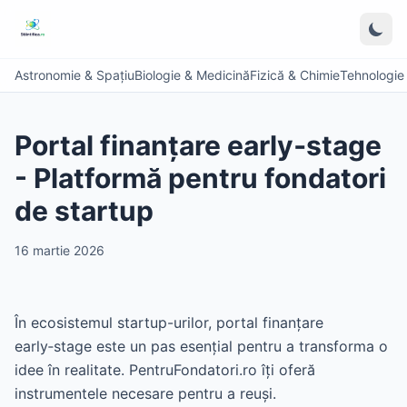
Astronomie & Spațiu
Biologie & Medicină
Fizică & Chimie
Tehnologie &
Portal finanțare early‑stage
- Platformă pentru fondatori
de startup
16 martie 2026
În ecosistemul startup-urilor, portal finanțare
early‑stage este un pas esențial pentru a transforma o
idee în realitate. PentruFondatori.ro îți oferă
instrumentele necesare pentru a reuși.