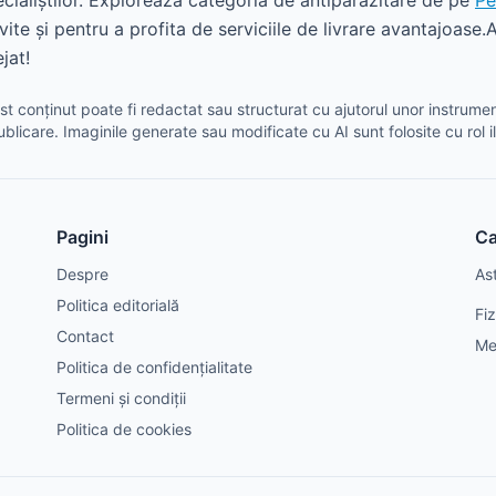
cialiștilor. Explorează categoria de antiparazitare de pe
Pe
ivite și pentru a profita de serviciile de livrare avantajoase.
jat!
t conținut poate fi redactat sau structurat cu ajutorul unor instrument
ublicare. Imaginile generate sau modificate cu AI sunt folosite cu rol il
Pagini
Ca
Despre
As
Politica editorială
Fi
Contact
Me
Politica de confidențialitate
Termeni și condiții
Politica de cookies