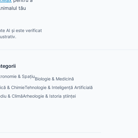
tMax
pentru a
Animalul tău
e AI și este verificat
ustrativ.
tegorii
tronomie & Spațiu
Biologie & Medicină
zică & Chimie
Tehnologie & Inteligență Artificială
diu & Climă
Arheologie & Istoria științei