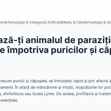
himie
Tehnologie & Inteligență Artificială
Mediu & Climă
Arheologie & Isto
ză‑ți animalul de paraziți:
e împotriva puricilor și c
 precum puricii și căpușele, se înmulțesc rapid și pot afecta 
amenii. În afară de mâncărime și iritații, mușcăturile lor pot
 ehrlichioza sau boala Lyme. De aceea, profilaxia și trata
 esențiale.