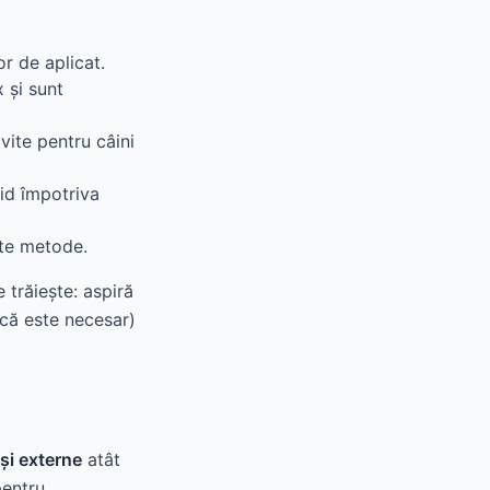
or de aplicat.
 și sunt
vite pentru câini
pid împotriva
lte metode.
 trăiește: aspiră
acă este necesar)
 și externe
atât
pentru