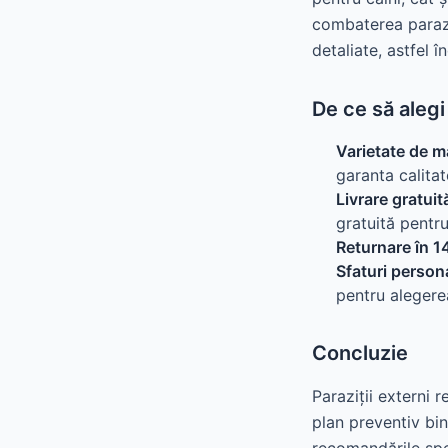
combaterea paraziț
detaliate, astfel 
De ce să aleg
Varietate de m
garanta calita
Livrare gratuit
gratuită pentr
Returnare în 14
Sfaturi persona
pentru alegerea
Concluzie
Paraziții externi
plan preventiv bin