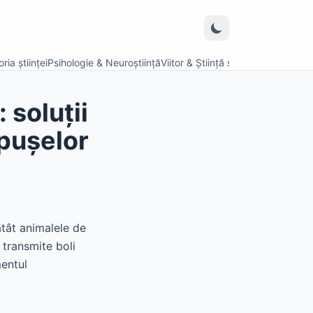
ria științei
Psihologie & Neuroștiință
Viitor & Știință speculativă
 soluții
ăpușelor
atât animalele de
 transmite boli
mentul