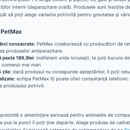
ilor interni (deparazitare orală). Produsele sunt însoțite 
încât să poți alege varianta potrivită pentru greutatea și vârs
i PetMax
ărci consacrate:
PetMax colaborează cu producători de re
tea produselor antiparazitare.
ă peste 189,9lei:
indiferent unde locuiești, te poți bucura de 
u comenzi mai mari.
 zile:
dacă produsul nu corespunde așteptărilor, îl poți retu
lizate:
echipa PetMax îți poate oferi consultanță telefonic 
 produsului potrivit.
 reprezintă o amenințare serioasă pentru animalele de compan
e pus la punct îi poți ține departe. Alege produse de calita