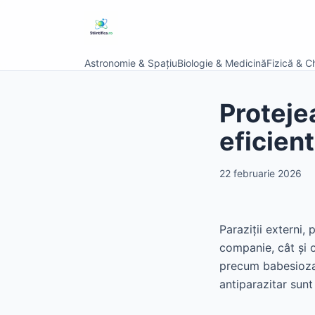
Astronomie & Spațiu
Biologie & Medicină
Fizică & C
Protejea
eficient
22 februarie 2026
Paraziții externi,
companie, cât și o
precum babesioza,
antiparazitar sunt