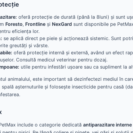
otecție
azitare:
oferă protecție de durată (până la 8luni) și sunt uș
cum
Foresto
,
Frontline
și
NexGard
sunt disponibile pe PetMax
tru eficiența lor.
:
se aplică direct pe piele și acționează sistemic. Sunt potri
erite greutăți și vârste.
abile:
oferă protecție internă și externă, având un efect ra
pușelor. Consultă medicul veterinar pentru dozaj.
șampoane:
utile pentru infestări ușoare sau ca supliment la a
ul animalului, este important să dezinfectezi mediul în care
 spală așternuturile și folosește insecticide pentru casă (d
nfestarea.
x
PetMax include o categorie dedicată
antiparazitare interne
i pentru pisici. Pe lângă coliere și pipete, vei găsi și soluții 