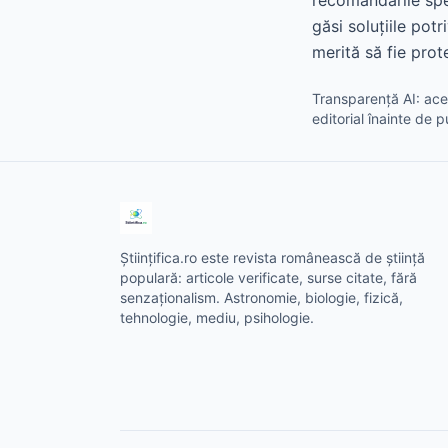
recomandările spe
găsi soluțiile potr
merită să fie prote
Transparență AI: aces
editorial înainte de p
Științifica.ro este revista românească de știință
populară: articole verificate, surse citate, fără
senzaționalism. Astronomie, biologie, fizică,
tehnologie, mediu, psihologie.