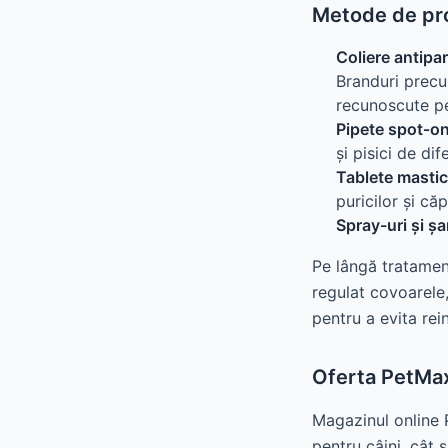
Metode de pr
Coliere antipar
Branduri pre
recunoscute pen
Pipete spot‑on
și pisici de dif
Tablete mastic
puricilor și că
Spray-uri și 
Pe lângă tratament
regulat covoarele,
pentru a evita rei
Oferta PetMa
Magazinul online 
pentru câini, cât ș